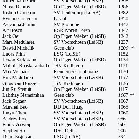
Ruben van Borren
SV Voorschoten (LeiSB)
1398
Nimai Bharos
Op Eigen Wieken (LeiSB)
1386
Joshua Cameron
SV Leiderdorp (LeiSB)
1382
Eviënne Jongejan
Pascal
1350
Ayleanna Jermin
SV Promotie
1347
Alt Bosch
RSR Ivoren Toren
1347
Jack Oei
Op Eigen Wieken (LeiSB)
1242
Mara Madularea
SV Voorschoten (LeiSB)
1237
Dawid Michalik
Geen club
1200 **
Lucas Prins
LSG (LeiSB)
1182
Levon Sarkissian
Op Eigen Wieken (LeiSB)
1174
Maithili Bhaskarabhatla
JSV Kralingen
1171
Max Vismans
Kennemer Combinatie
1170
Erik Madularea
SV Voorschoten (LeiSB)
1157
Guus van Dorsser
JSV Kralingen
1126
Jun Ru Stenuit
Op Eigen Wieken (LeiSB)
1117
Lakshay Narasimhan
Geen club
1067 **
Jack Segaar
SV Voorschoten (LeiSB)
1067
Marshal Bao
DD Den Haag
1065
Junyu Chen
SV Voorschoten (LeiSB)
1060
Audrey Los
SV Voorschoten (LeiSB)
956
Floris Verweij
Op Eigen Wieken (LeiSB)
947
Stephen Su
DSC Delft
906
Derin Ergincan
LSG (LeiSB)
894