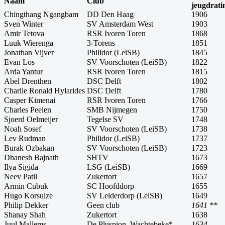
Naam
Club
jeugdrati
Chingthang Ngangbam
DD Den Haag
1906
Sven Winter
SV Amsterdam West
1903
Amir Tetova
RSR Ivoren Toren
1868
Luuk Wierenga
3-Torens
1851
Jonathan Vijver
Philidor (LeiSB)
1845
Evan Los
SV Voorschoten (LeiSB)
1822
Arda Yantur
RSR Ivoren Toren
1815
Abel Drenthen
DSC Delft
1802
Charlie Ronald Hylarides
DSC Delft
1780
Casper Kimenai
RSR Ivoren Toren
1766
Charles Peelen
SMB Nijmegen
1750
Sjoerd Oelmeijer
Tegelse SV
1748
Noah Sosef
SV Voorschoten (LeiSB)
1738
Lev Rudman
Philidor (LeiSB)
1737
Burak Ozbakan
SV Voorschoten (LeiSB)
1723
Dhanesh Bajnath
SHTV
1673
Ilya Sigida
LSG (LeiSB)
1669
Neev Patil
Zukertort
1657
Armin Cubuk
SC Hoofddorp
1655
Hugo Korsuize
SV Leiderdorp (LeiSB)
1649
Philip Dekker
Geen club
1641 **
Shanay Shah
Zukertort
1638
Juul Mallems
De Pluspion, Wachtebeke*
1634