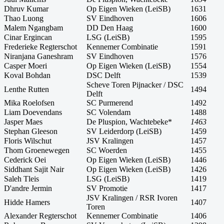
Dhruv Kumar
Op Eigen Wieken (LeiSB)
1631
Thao Luong
SV Eindhoven
1606
Malem Ngangbam
DD Den Haag
1600
Cinar Ergincan
LSG (LeiSB)
1595
Frederieke Regterschot
Kennemer Combinatie
1591
Niranjana Ganeshram
SV Eindhoven
1576
Casper Moeri
Op Eigen Wieken (LeiSB)
1554
Koval Bohdan
DSC Delft
1539
Scheve Toren Pijnacker / DSC
Lenthe Rutten
1494
Delft
Mika Roelofsen
SC Purmerend
1492
Liam Doevendans
SC Volendam
1488
Jasper Maes
De Pluspion, Wachtebeke*
1463
Stephan Gleeson
SV Leiderdorp (LeiSB)
1459
Floris Wilschut
JSV Kralingen
1457
Thom Groenewegen
SC Woerden
1455
Cederick Oei
Op Eigen Wieken (LeiSB)
1446
Siddhant Sajit Nair
Op Eigen Wieken (LeiSB)
1426
Saleh Tleis
LSG (LeiSB)
1419
D'andre Jermin
SV Promotie
1417
JSV Kralingen / RSR Ivoren
Hidde Hamers
1407
Toren
Alexander Regterschot
Kennemer Combinatie
1406