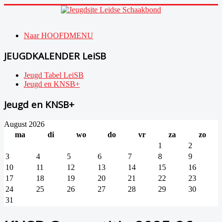
Year
Month
Year
Month
Naar HOOFDMENU
JEUGDKALENDER LeiSB
Jeugd Tabel LeiSB
Jeugd en KNSB+
Jeugd en KNSB+
August 2026
ma
di
wo
do
vr
za
zo
1
2
3
4
5
6
7
8
9
10
11
12
13
14
15
16
17
18
19
20
21
22
23
24
25
26
27
28
29
30
31