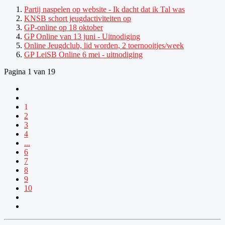
Partij naspelen op website - Ik dacht dat ik Tal was
KNSB schort jeugdactiviteiten op
GP-online op 18 oktober
GP Online van 13 juni - Uitnodiging
Online Jeugdclub, lid worden, 2 toernooitjes/week
GP LeiSB Online 6 mei - uitnodiging
Pagina 1 van 19
1
2
3
4
...
6
7
8
9
10