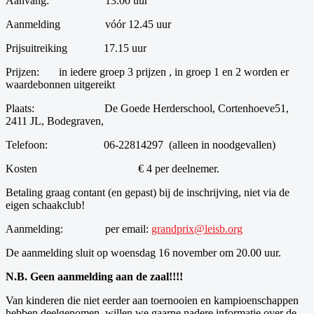
Aanvang:
13.00 uur
Aanmelding
vóór 12.45 uur
Prijsuitreiking
17.15 uur
Prijzen:
in
iedere groep 3 prijzen , in groep 1 en 2 worden er
waardebonnen uitgereikt
Plaats:
De Goede Herderschool, Cortenhoeve51,
2411 JL, Bodegraven,
Telefoon:
06-22814297
(alleen in noodgevallen)
Kosten
€ 4
per deelnemer.
Betaling graag contant (en gepast) bij de inschrijving, niet via de
eigen schaakclub!
Aanmelding:
per email:
grandprix@leisb.org
De aanmelding sluit op
woensdag 16 november
om 20.00 uur.
N.B. Geen aanmelding aan de zaal!!!!
Van kinderen die niet eerder aan toernooien en kampioenschappen
hebben deelgenomen, willen we gaarne nadere informatie over de