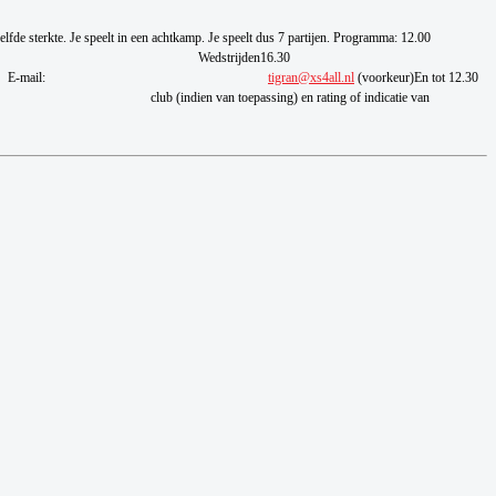
lfde sterkte.
Je speelt in een achtkamp. Je speelt dus 7 partijen.
Programma:
12.00
Wedstrijden
16.30
E-mail:
tigran@xs4all.nl
(voorkeur)
En tot 12.30
club (indien van toepassing) en rating
of indicatie van