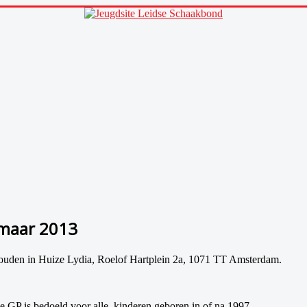
 maar 2013
houden in Huize Lydia, Roelof Hartplein 2a, 1071 TT Amsterdam.
e GP is bedoeld voor alle kinderen geboren in of na 1997.