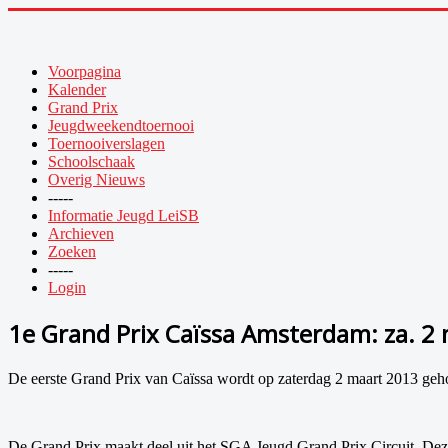
Voorpagina
Kalender
Grand Prix
Jeugdweekendtoernooi
Toernooiverslagen
Schoolschaak
Overig Nieuws
-----
Informatie Jeugd LeiSB
Archieven
Zoeken
-----
Login
1e Grand Prix Caïssa Amsterdam: za. 2
De eerste Grand Prix van Caïssa wordt op zaterdag 2 maart 2013 ge
De Grand Prix maakt deel uit het SGA Jeugd Grand Prix Circuit. Dez