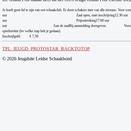
Je hoeft geen lid te zijn van een schaakclub. Er doen schakers mee van alle niveaus. Voor som
uur
Zaal open, start inschrijving
12.30 uur
uur
Prijsuitreiking
17:00 uur
uur
Aan de zaal
Bij aanmelding doorgeven:
Voor
speelsterkte (bv welke stap heb je gedaan)
Inschrijfgeld:
€ 7,50
TPL_JEUGD_PROTOSTAR_BACKTOTOP
© 2026 Jeugdsite Leidse Schaakbond