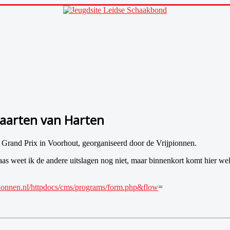
aarten van Harten
Grand Prix in Voorhout, georganiseerd door de Vrijpionnen.
eet ik de andere uitslagen nog niet, maar binnenkort komt hier wellich
pionnen.nl/httpdocs/cms/programs/form.php&flow
=