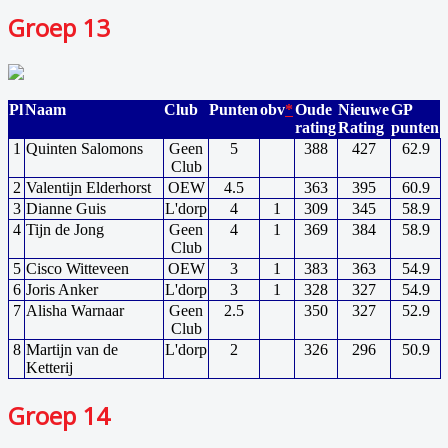
Groep 13
Pl
Naam
Club
Punten
obv
*
Oude
Nieuwe
GP
rating
Rating
punten
1
Quinten Salomons
Geen
5
388
427
62.9
Club
2
Valentijn Elderhorst
OEW
4.5
363
395
60.9
3
Dianne Guis
L'dorp
4
1
309
345
58.9
4
Tijn de Jong
Geen
4
1
369
384
58.9
Club
5
Cisco Witteveen
OEW
3
1
383
363
54.9
6
Joris Anker
L'dorp
3
1
328
327
54.9
7
Alisha Warnaar
Geen
2.5
350
327
52.9
Club
8
Martijn van de
L'dorp
2
326
296
50.9
Ketterij
Groep 14