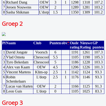
6
Richard Dang
OEW
3
1
1298
1318
107.2
7
Jeroen Nouwens
OEW
2
1289
1281
103.2
8
Sasha Shikman
L'dorp
1.5
1350
1309
101.2
Groep 2
Pl
Naam
Club
Punten
obv
*
Oude
Nieuwe
GP
rating
Rating
punten
1
David Jongste
Voorsch
6
1191
1261
107.3
2
Vlad Omota
Chesscool
5.5
1105
1190
105.3
3
Tyro Bekedam
Chesscool
5
1186
1228
103.3
4
Alex van Kaam
OEW
4.5
1206
1226
101.3
5
Vincent Martens
Klim-op
2.5
1
1142
1124
93.3
6
Robin
L'dorp
2.5
1
1176
1146
93.3
Schenkelaars
7
Lucas van Harten
OEW
2
1166
1125
91.3
8
Leon Guis
L'dorp
0
1105
1025
83.3
Groep 3