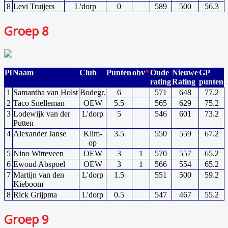
8
Levi Truijers
L'dorp
0
589
500
56.3
Groep 8
Pl
Naam
Club
Punten
obv
*
Oude
Nieuwe
GP
rating
Rating
punten
1
Samantha van Holst
Bodegr.
6
571
648
77.2
2
Taco Snelleman
OEW
5.5
565
629
75.2
3
Lodewijk van der
L'dorp
5
546
601
73.2
Putten
4
Alexander Janse
Klim-
3.5
550
559
67.2
op
5
Nino Witteveen
OEW
3
1
570
557
65.2
6
Ewoud Abspoel
OEW
3
1
566
554
65.2
7
Martijn van den
L'dorp
1.5
551
500
59.2
Kieboom
8
Rick Grijpma
L'dorp
0.5
547
467
55.2
Groep 9