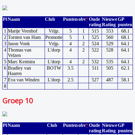
Pl
Naam
Club
Punten
obv
*
Oude
Nieuwe
GP
rating
Rating
punten
1
Marije Veenhof
Vrijp.
5
1
515
553
68.1
2
Torsten van Ham
Promotie
5
1
525
560
68.1
3
Jason Vonk
Vrijp.
4
2
524
529
64.1
4
Thomas van
L'dorp
4
2
522
528
64.1
Velzen
5
Marc Kentstra
L'dorp
4
2
532
535
64.1
6
Bradley van
BOTW
3.5
511
505
62.1
Haaren
7
Eva van Winden
L'dorp
2.5
527
487
58.1
8
Groep 10
Pl
Naam
Club
Punten
obv
*
Oude
Nieuwe
GP
rating
Rating
punten