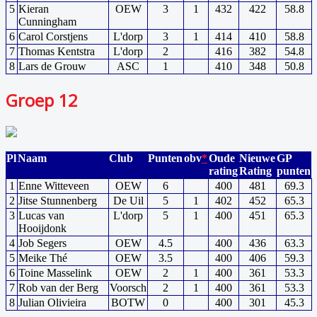
5
Kieran
OEW
3
1
432
422
58.8
Cunningham
6
Carol Corstjens
L'dorp
3
1
414
410
58.8
7
Thomas Kentstra
L'dorp
2
416
382
54.8
8
Lars de Grouw
ASC
1
410
348
50.8
Groep 12
Pl
Naam
Club
Punten
obv
*
Oude
Nieuwe
GP
rating
Rating
punten
1
Enne Witteveen
OEW
6
400
481
69.3
2
Jitse Stunnenberg
De Uil
5
1
402
452
65.3
3
Lucas van
L'dorp
5
1
400
451
65.3
Hooijdonk
4
Job Segers
OEW
4.5
400
436
63.3
5
Meike Thé
OEW
3.5
400
406
59.3
6
Toine Masselink
OEW
2
1
400
361
53.3
7
Rob van der Berg
Voorsch
2
1
400
361
53.3
8
Julian Olivieira
BOTW
0
400
301
45.3