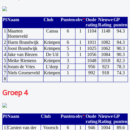
Pl
Naam
Club
Punten
obv
*
Oude
Nieuwe
GP
rating
Rating
punten
1
Maarten
Caissa
6
1
1104
1148
94.3
Hoeneveld
2
Harm Brandwijk
Krimpen
6
1
1011
1082
94.3
3
Joost Brandwijk
Krimpen
5
1
1025
1062
90.3
4
Jake van Biezen
De Uil
5
1
1056
1084
90.3
5
Meike Riemens
Krimpen
3
1048
1018
82.3
6
Joram de Vries
L'dorp
2
956
923
78.3
7
Niels Groeneveld
Krimpen
1
992
918
74.3
8
Groep 4
Pl
Naam
Club
Punten
obv
*
Oude
Nieuwe
GP
rating
Rating
punten
1
Carsten van der
Voorsch
6
1
946
1004
89.6