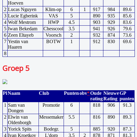
Hoeven
2
Lucas Nguyen
Klim-op
6
1
917
984
89.6
3
Lucie Egberink
VAS
5
890
935
85.6
4
Wolf Mestrom
HWP
4.5
903
929
83.6
5
Iwan Bekedam
Chesscool
3.5
941
926
79.6
6
Zeen Eltayeb
Voorsch
2
932
874
73.6
7
Yestin van
BOTW
1
912
830
69.6
Haaren
8
Groep 5
Pl
Naam
Club
Punten
obv
*
Oude
Nieuwe
GP
rating
Rating
punten
1
Sam van
Promotie
6
818
906
91.3
Dongen
2
Elwin van
Messemaker
5.5
816
890
89.3
Oldenborgh
3
Yorick Spits
Bodegr.
5
885
920
87.3
4
Ivan Kroetkov
L'dorp
3.5
2
878
871
81.3