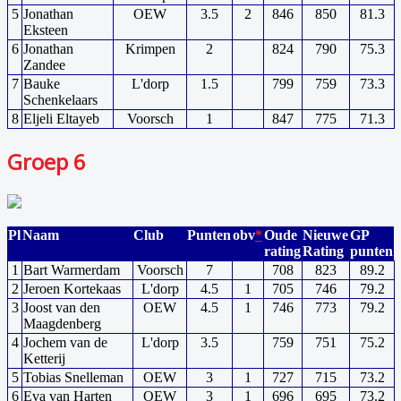
5
Jonathan
OEW
3.5
2
846
850
81.3
Eksteen
6
Jonathan
Krimpen
2
824
790
75.3
Zandee
7
Bauke
L'dorp
1.5
799
759
73.3
Schenkelaars
8
Eljeli Eltayeb
Voorsch
1
847
775
71.3
Groep 6
Pl
Naam
Club
Punten
obv
*
Oude
Nieuwe
GP
rating
Rating
punten
1
Bart Warmerdam
Voorsch
7
708
823
89.2
2
Jeroen Kortekaas
L'dorp
4.5
1
705
746
79.2
3
Joost van den
OEW
4.5
1
746
773
79.2
Maagdenberg
4
Jochem van de
L'dorp
3.5
759
751
75.2
Ketterij
5
Tobias Snelleman
OEW
3
1
727
715
73.2
6
Eva van Harten
OEW
3
1
696
695
73.2