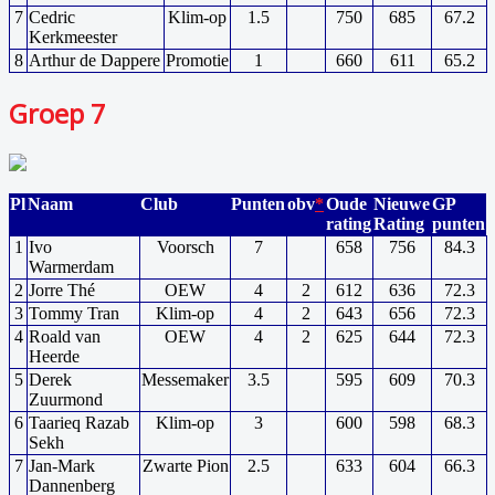
7
Cedric
Klim-op
1.5
750
685
67.2
Kerkmeester
8
Arthur de Dappere
Promotie
1
660
611
65.2
Groep 7
Pl
Naam
Club
Punten
obv
*
Oude
Nieuwe
GP
rating
Rating
punten
1
Ivo
Voorsch
7
658
756
84.3
Warmerdam
2
Jorre Thé
OEW
4
2
612
636
72.3
3
Tommy Tran
Klim-op
4
2
643
656
72.3
4
Roald van
OEW
4
2
625
644
72.3
Heerde
5
Derek
Messemaker
3.5
595
609
70.3
Zuurmond
6
Taarieq Razab
Klim-op
3
600
598
68.3
Sekh
7
Jan-Mark
Zwarte Pion
2.5
633
604
66.3
Dannenberg