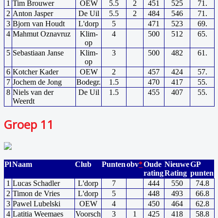
1
Tim Brouwer
OEW
5.5
2
451
525
71.
2
Anton Jasper
De Uil
5.5
2
484
546
71.
3
Bjorn van Houdt
L'dorp
5
471
523
69.
4
Mahmut Oznavruz
Klim-
4
500
512
65.
op
5
Sebastiaan Janse
Klim-
3
500
482
61.
op
6
Kotcher Kader
OEW
2
457
424
57.
7
Jochem de Jong
Bodegr.
1.5
470
417
55.
8
Niels van der
De Uil
1.5
455
407
55.
Weerdt
Groep 11
Pl
Naam
Club
Punten
obv
*
Oude
Nieuwe
GP
rating
Rating
punten
1
Lucas Schadler
L'dorp
7
444
550
74.8
2
Timon de Vries
L'dorp
5
448
493
66.8
3
Pawel Lubelski
OEW
4
450
464
62.8
4
Latitia Weemaes
Voorsch
3
1
425
418
58.8