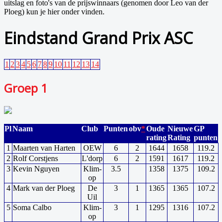
uitslag en foto's van de prijswinnaars (genomen door Leo van der
Ploeg) kun je hier onder vinden.
Eindstand Grand Prix ASC
1
2
3
4
5
6
7
8
9
10
11
12
13
14
Groep 1
Pl
Naam
Club
Punten
obv
*
Oude
Nieuwe
GP
rating
Rating
punten
1
Maarten van Harten
OEW
6
2
1644
1658
119.2
2
Rolf Corstjens
L'dorp
6
2
1591
1617
119.2
3
Kevin Nguyen
Klim-
3.5
1358
1375
109.2
op
4
Mark van der Ploeg
De
3
1
1365
1365
107.2
Uil
5
Soma Calbo
Klim-
3
1
1295
1316
107.2
op