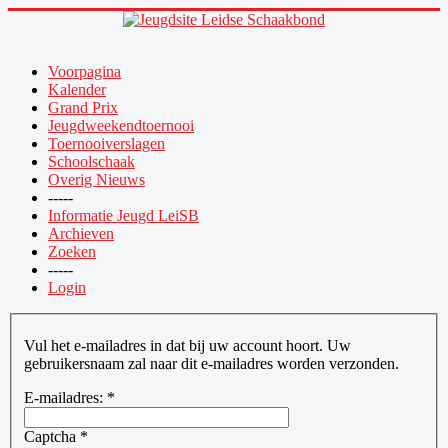
Voorpagina
Kalender
Grand Prix
Jeugdweekendtoernooi
Toernooiverslagen
Schoolschaak
Overig Nieuws
-----
Informatie Jeugd LeiSB
Archieven
Zoeken
-----
Login
Vul het e-mailadres in dat bij uw account hoort. Uw
gebruikersnaam zal naar dit e-mailadres worden verzonden.
E-mailadres:
*
Captcha
*