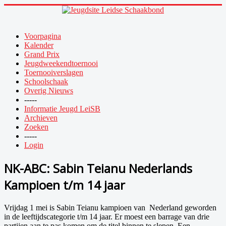
Voorpagina
Kalender
Grand Prix
Jeugdweekendtoernooi
Toernooiverslagen
Schoolschaak
Overig Nieuws
-----
Informatie Jeugd LeiSB
Archieven
Zoeken
-----
Login
NK-ABC: Sabin Teianu Nederlands
Kampioen t/m 14 jaar
Vrijdag 1 mei is Sabin Teianu kampioen van Nederland geworden
in de leeftijdscategorie t/m 14 jaar. Er moest een barrage van drie
partijen aan te pas komen om de titel binnen te slepen. Een