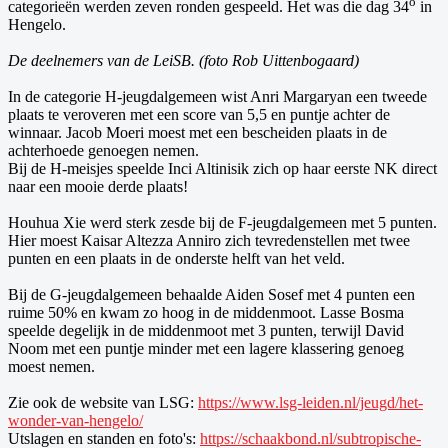
o
categorieën werden zeven ronden gespeeld. Het was die dag 34
in
Hengelo.
De deelnemers van de LeiSB. (foto Rob Uittenbogaard)
In de categorie H-jeugdalgemeen wist Anri Margaryan een tweede
plaats te veroveren met een score van 5,5 en puntje achter de
winnaar. Jacob Moeri moest met een bescheiden plaats in de
achterhoede genoegen nemen.
Bij de H-meisjes speelde Inci Altinisik zich op haar eerste NK direct
naar een mooie derde plaats!
Houhua Xie werd sterk zesde bij de F-jeugdalgemeen met 5 punten.
Hier moest Kaisar Altezza Anniro zich tevredenstellen met twee
punten en een plaats in de onderste helft van het veld.
Bij de G-jeugdalgemeen behaalde Aiden Sosef met 4 punten een
ruime 50% en kwam zo hoog in de middenmoot. Lasse Bosma
speelde degelijk in de middenmoot met 3 punten, terwijl David
Noom met een puntje minder met een lagere klassering genoeg
moest nemen.
Zie ook de website van LSG:
https://www.lsg-leiden.nl/jeugd/het-
wonder-van-hengelo/
Utslagen en standen en foto's:
https://schaakbond.nl/subtropische-