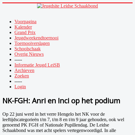
Voorpagina
Kalender
Grand Prix
Jeugdweekendtoernooi
Toernooiverslagen
Schoolschaak
Overig Nieuws
-----
Informatie Jeugd LeiSB
Archieven
Zoeken
-----
Login
NK-FGH: Anri en Inci op het podium
Op 22 juni werd in het verre Hengelo het NK voor de
leeftijdscategorieën t/m 7, t/m 8 en t/m 9 jaar gehouden, ook wel
genoemd PK FGH of Nationale Pupillendag. De Leidse
Schaakbond was met acht spelers vertegenwoordigd. In alle