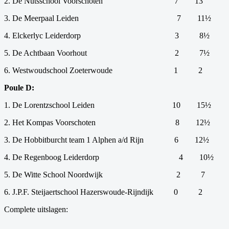
2. De Nutsschool Voorschoten
7
13
3. De Meerpaal Leiden
7
11½
4. Elckerlyc Leiderdorp
3
8½
5. De Achtbaan Voorhout
2
7½
6. Westwoudschool Zoeterwoude
1
2
Poule D:
1. De Lorentzschool Leiden
10
15½
2. Het Kompas Voorschoten
8
12½
3. De Hobbitburcht team 1 Alphen a/d Rijn
6
12½
4. De Regenboog Leiderdorp
4
10½
5. De Witte School Noordwijk
2
7
6. J.P.F. Steijaertschool Hazerswoude-Rijndijk
0
2
Complete uitslagen: