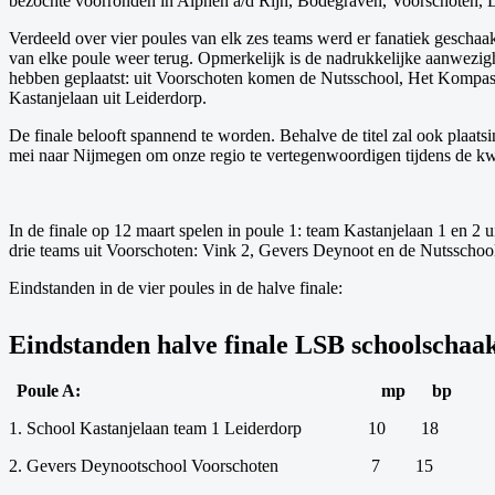
bezochte voorronden in Alphen a/d Rijn, Bodegraven, Voorschoten, L
Verdeeld over vier poules van elk zes teams werd er fanatiek geschaa
van elke poule weer terug. Opmerkelijk is de nadrukkelijke aanwezig
hebben geplaatst: uit Voorschoten komen de Nutsschool, Het Kompas,
Kastanjelaan uit Leiderdorp.
De finale belooft spannend te worden. Behalve de titel zal ook plaats
mei naar Nijmegen om onze regio te vertegenwoordigen tijdens de k
In de finale op 12 maart spelen in poule 1: team Kastanjelaan 1 en 2
drie teams uit Voorschoten: Vink 2, Gevers Deynoot en de Nutsschoo
Eindstanden in de vier poules in de halve finale:
Eindstanden halve finale LSB schoolscha
Poule A:
mp
bp
1. School Kastanjelaan team 1 Leiderdorp
10
18
2. Gevers Deynootschool Voorschoten
7
15