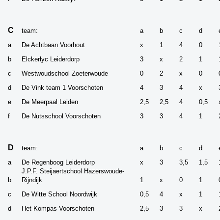
C
team:
a
b
c
d
a
De Achtbaan Voorhout
x
1
4
0
b
Elckerlyc Leiderdorp
3
x
2
1
c
Westwoudschool Zoeterwoude
0
2
x
0
d
De Vink team 1 Voorschoten
4
3
4
x
e
De Meerpaal Leiden
2,5
2,5
4
0,5
f
De Nutsschool Voorschoten
3
3
4
1
D
team:
a
b
c
d
a
De Regenboog Leiderdorp
x
3
3,5
1,5
J.P.F. Steijaertschool Hazerswoude-
b
Rijndijk
1
x
0
1
c
De Witte School Noordwijk
0,5
4
x
1
d
Het Kompas Voorschoten
2,5
3
3
x