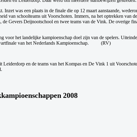
eiden en Leiderdorp. Daar werd om meerdere startbewijzen gestreden.
kt. Inzet was een plaats in de finale die op 12 maart aanstaande, weder
heid van schoolteams uit Voorschoten. Immers, na het optrekken van de
 de Gevers Deijnootschool en twee teams van de Vink. De overige final
ing voor het landelijke kampioenschap doel zijn van de spelers. Uitein
wartfinale van het Nederlands Kampioenschap.
(
RV)
 uit Leiderdorp en de teams van het Kompas en De Vink 1 uit Voorschote
l.
akkampioenschappen 2008