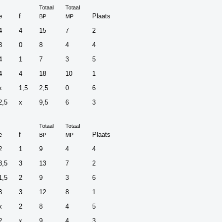
Totaal
Totaal
e
f
Plaats
BP
MP
4
4
15
7
2
3
0
8
4
4
4
1
7
3
5
4
4
18
10
1
x
1,5
2,5
0
6
2,5
x
9,5
6
3
Totaal
Totaal
e
f
Plaats
BP
MP
2
1
9
4
4
3,5
3
13
7
2
1,5
2
9
3
6
3
3
12
8
1
x
2
8
4
5
2
x
9
4
3