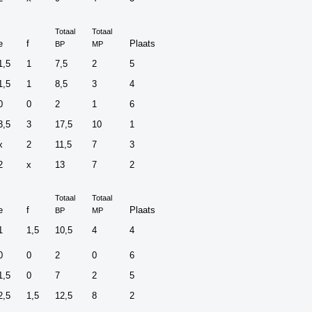
Totaal
Totaal
e
f
Plaats
BP
MP
1,5
1
7,5
2
5
1,5
1
8,5
3
4
0
0
2
1
6
3,5
3
17,5
10
1
x
2
11,5
7
3
2
x
13
7
2
Totaal
Totaal
e
f
Plaats
BP
MP
1
1,5
10,5
4
4
0
0
2
0
6
1,5
0
7
2
5
2,5
1,5
12,5
8
2