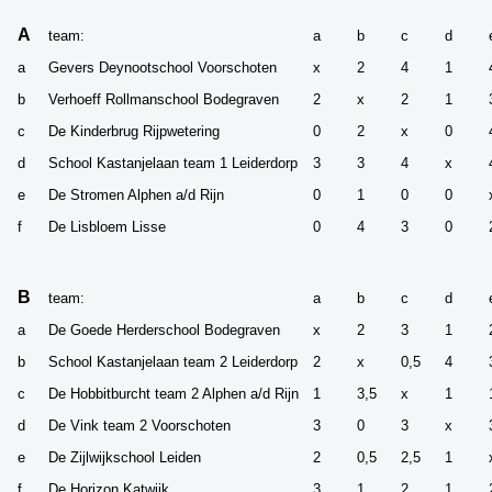
A
team:
a
b
c
d
a
Gevers Deynootschool Voorschoten
x
2
4
1
b
Verhoeff Rollmanschool Bodegraven
2
x
2
1
c
De Kinderbrug Rijpwetering
0
2
x
0
d
School Kastanjelaan team 1 Leiderdorp
3
3
4
x
e
De Stromen Alphen a/d Rijn
0
1
0
0
f
De Lisbloem Lisse
0
4
3
0
B
team:
a
b
c
d
a
De Goede Herderschool Bodegraven
x
2
3
1
b
School Kastanjelaan team 2 Leiderdorp
2
x
0,5
4
c
De Hobbitburcht team 2 Alphen a/d Rijn
1
3,5
x
1
d
De Vink team 2 Voorschoten
3
0
3
x
e
De Zijlwijkschool Leiden
2
0,5
2,5
1
f
De Horizon Katwijk
3
1
2
1