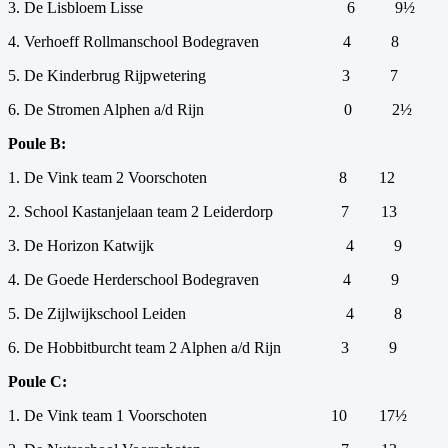
3. De Lisbloem Lisse
6
9½
4. Verhoeff Rollmanschool Bodegraven
4
8
5. De Kinderbrug Rijpwetering
3
7
6. De Stromen Alphen a/d Rijn
0
2½
Poule B:
1. De Vink team 2 Voorschoten
8
12
2. School Kastanjelaan team 2 Leiderdorp
7
13
3. De Horizon Katwijk
4
9
4. De Goede Herderschool Bodegraven
4
9
5. De Zijlwijkschool Leiden
4
8
6. De Hobbitburcht team 2 Alphen a/d Rijn
3
9
Poule C:
1. De Vink team 1 Voorschoten
10
17½