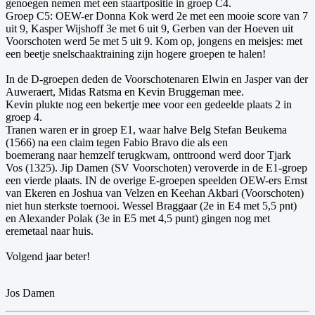
genoegen nemen met een staartpositie in groep C4.
Groep C5: OEW-er Donna Kok werd 2e met een mooie score van 7
uit 9, Kasper Wijshoff 3e met 6 uit 9, Gerben van der Hoeven uit
Voorschoten werd 5e met 5 uit 9. Kom op, jongens en meisjes: met
een beetje snelschaaktraining zijn hogere groepen te halen!
In de D-groepen deden de Voorschotenaren Elwin en Jasper van der
Auweraert, Midas Ratsma en Kevin Bruggeman mee.
Kevin plukte nog een bekertje mee voor een gedeelde plaats 2 in
groep 4.
Tranen waren er in groep E1, waar halve Belg Stefan Beukema
(1566) na een claim tegen Fabio Bravo die als een
boemerang naar hemzelf terugkwam, onttroond werd door Tjark
Vos (1325). Jip Damen (SV Voorschoten) veroverde in de E1-groep
een vierde plaats. IN de overige E-groepen speelden OEW-ers Ernst
van Ekeren en Joshua van Velzen en Keehan Akbari (Voorschoten)
niet hun sterkste toernooi. Wessel Braggaar (2e in E4 met 5,5 pnt)
en Alexander Polak (3e in E5 met 4,5 punt) gingen nog met
eremetaal naar huis.
Volgend jaar beter!
Jos Damen