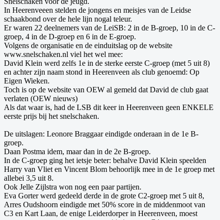
Snelschaken voor de jeugd.
In Heerenveeen stelden de jongens en meisjes van de Leidse
schaakbond over de hele lijn nogal teleur.
Er waren 22 deelnemers van de LeiSB: 2 in de B-groep, 10 in de C-
groep, 4 in de D-groep en 6 in de E-groep.
Volgens de organisatie en de einduitslag op de website
www.snelschaken.nl viel het wel mee:
David Klein werd zelfs 1e in de sterke eerste C-groep (met 5 uit 8)
en achter zijn naam stond in Heerenveen als club genoemd: Op
Eigen Wieken.
Toch is op de website van OEW al gemeld dat David de club gaat
verlaten (OEW nieuws)
Als dat waar is, had de LSB dit keer in Heerenveen geen ENKELE
eerste prijs bij het snelschaken.
De uitslagen: Leonore Braggaar eindigde onderaan in de 1e B-
groep.
Daan Postma idem, maar dan in de 2e B-groep.
In de C-groep ging het ietsje beter: behalve David Klein speelden
Harry van Vliet en Vincent Blom behoorlijk mee in de 1e groep met
allebei 3,5 uit 8.
Ook Jelle Zijlstra won nog een paar partijen.
Eva Gorter werd gedeeld derde in de grote C2-groep met 5 uit 8,
Arres Oudshoorn eindigde met 50% score in de middenmoot van
C3 en Kart Laan, de enige Leiderdorper in Heerenveen, moest