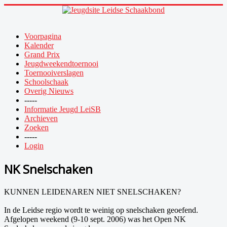
Voorpagina
Kalender
Grand Prix
Jeugdweekendtoernooi
Toernooiverslagen
Schoolschaak
Overig Nieuws
-----
Informatie Jeugd LeiSB
Archieven
Zoeken
-----
Login
NK Snelschaken
KUNNEN LEIDENAREN NIET SNELSCHAKEN?
In de Leidse regio wordt te weinig op snelschaken geoefend.
Afgelopen weekend (9-10 sept. 2006) was het Open NK