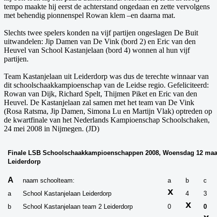
tempo maakte hij eerst de achterstand ongedaan en zette vervolgens
met behendig pionnenspel Rowan klem –en daarna mat.
Slechts twee spelers konden na vijf partijen ongeslagen De Buit
uitwandelen: Jip Damen van De Vink (bord 2) en Eric van den
Heuvel van School Kastanjelaan (bord 4) wonnen al hun vijf
partijen.
Team Kastanjelaan uit Leiderdorp was dus de terechte winnaar van
dit schoolschaakkampioenschap van de Leidse regio. Gefeliciteerd:
Rowan van Dijk, Richard Spelt, Thijmen Piket en Eric van den
Heuvel. De Kastanjelaan zal samen met het team van De Vink
(Rosa Ratsma, Jip Damen, Simona Lu en Martijn Vlak) optreden op
de kwartfinale van het Nederlands Kampioenschap Schoolschaken,
24 mei 2008 in Nijmegen. (JD)
Finale LSB Schoolschaakkampioenschappen 2008, Woensdag 12 maart 
Leiderdorp
A
naam schoolteam:
a
b
c
x
a
School Kastanjelaan Leiderdorp
4
3
x
b
School Kastanjelaan team 2 Leiderdorp
0
0