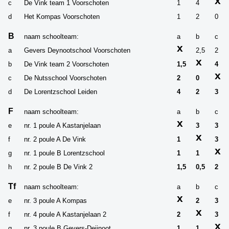
x
c
De Vink team 1 Voorschoten
1
4
d
Het Kompas Voorschoten
1
2
0
B
naam schoolteam:
a
b
c
x
a
Gevers Deynootschool Voorschoten
2,5
2
x
b
De Vink team 2 Voorschoten
1,5
4
x
c
De Nutsschool Voorschoten
2
0
d
De Lorentzschool Leiden
4
2
3
F
naam schoolteam:
a
b
c
x
e
nr. 1 poule A Kastanjelaan
3
3
x
f
nr. 2 poule A De Vink
1
3
x
g
nr. 1 poule B Lorentzschool
1
1
h
nr. 2 poule B De Vink 2
1,5
0,5
2
Tf
naam schoolteam:
a
b
c
x
e
nr. 3 poule A Kompas
2
3
x
f
nr. 4 poule A Kastanjelaan 2
2
3
x
g
nr. 3 poule B Gevers-Deijnoot
1
1