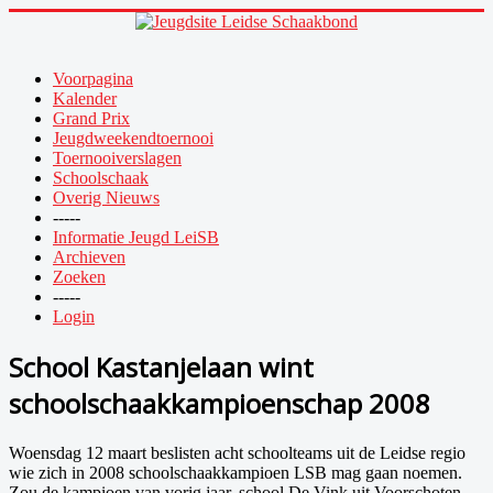
Voorpagina
Kalender
Grand Prix
Jeugdweekendtoernooi
Toernooiverslagen
Schoolschaak
Overig Nieuws
-----
Informatie Jeugd LeiSB
Archieven
Zoeken
-----
Login
School Kastanjelaan wint
schoolschaakkampioenschap 2008
Woensdag 12 maart beslisten acht schoolteams uit de Leidse regio
wie zich in 2008 schoolschaakkampioen LSB mag gaan noemen.
Zou de kampioen van vorig jaar, school De Vink uit Voorschoten,