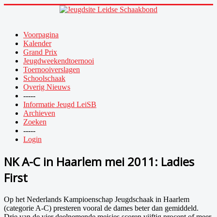
Voorpagina
Kalender
Grand Prix
Jeugdweekendtoernooi
Toernooiverslagen
Schoolschaak
Overig Nieuws
-----
Informatie Jeugd LeiSB
Archieven
Zoeken
-----
Login
NK A-C in Haarlem mei 2011: Ladies
First
Op het Nederlands Kampioenschap Jeugdschaak in Haarlem
(categorie A-C) presteren vooral de dames beter dan gemiddeld.
Drie van de vier deelnemende meisjes scoren vijftig procent of meer.