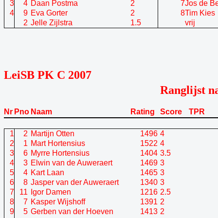
3
4
Daan Postma
2
7
Jos de Be
4
9
Eva Gorter
2
8
Tim Kies
2
Jelle Zijlstra
1.5
vrij
LeiSB PK C 2007
Ranglijst n
Nr
Pno
Naam
Rating
Score
TPR
1
2
Martijn Otten
1496
4
2
1
Mart Hortensius
1522
4
3
6
Myrre Hortensius
1404
3.5
4
3
Elwin van de Auweraert
1469
3
5
4
Kart Laan
1465
3
6
8
Jasper van der Auweraert
1340
3
7
11
Igor Damen
1216
2.5
8
7
Kasper Wijshoff
1391
2
9
5
Gerben van der Hoeven
1413
2