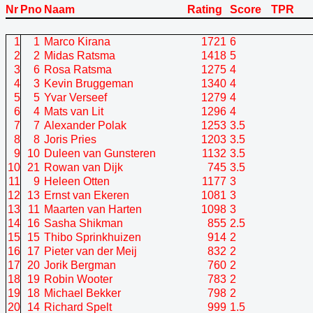
Nr
Pno
Naam
Rating
Score
TPR
1
1
Marco Kirana
1721
6
2
2
Midas Ratsma
1418
5
3
6
Rosa Ratsma
1275
4
4
3
Kevin Bruggeman
1340
4
5
5
Yvar Verseef
1279
4
6
4
Mats van Lit
1296
4
7
7
Alexander Polak
1253
3.5
8
8
Joris Pries
1203
3.5
9
10
Duleen van Gunsteren
1132
3.5
10
21
Rowan van Dijk
745
3.5
11
9
Heleen Otten
1177
3
12
13
Ernst van Ekeren
1081
3
13
11
Maarten van Harten
1098
3
14
16
Sasha Shikman
855
2.5
15
15
Thibo Sprinkhuizen
914
2
16
17
Pieter van der Meij
832
2
17
20
Jorik Bergman
760
2
18
19
Robin Wooter
783
2
19
18
Michael Bekker
798
2
20
14
Richard Spelt
999
1.5