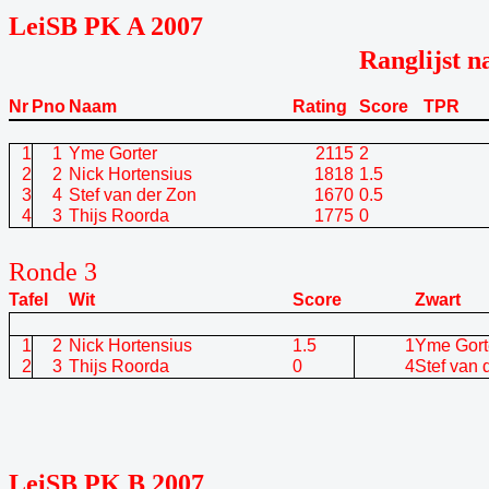
LeiSB PK A 2007
Ranglijst n
Nr
Pno
Naam
Rating
Score
TPR
1
1
Yme Gorter
2115
2
2
2
Nick Hortensius
1818
1.5
3
4
Stef van der Zon
1670
0.5
4
3
Thijs Roorda
1775
0
Ronde 3
Tafel
Wit
Score
Zwart
1
2
Nick Hortensius
1.5
1
Yme Gort
2
3
Thijs Roorda
0
4
Stef van 
LeiSB PK B 2007