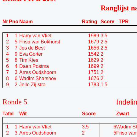
Ranglijst n
Nr
Pno
Naam
Rating
Score
TPR
1
1
Harry van Vliet
1989
3.5
2
5
Friso van Bokhorst
1679
2.5
3
7
Jos de Best
1656
2.5
4
9
Eva Gorter
1542
2
5
8
Tim Kies
1629
2
6
4
Daan Postma
1699
2
7
3
Arres Oudshoorn
1751
2
8
6
Wadim Sharshov
1676
2
9
2
Jelle Zijlstra
1783
1.5
Ronde 5
Indeli
Tafel
Wit
Score
Zwart
1
1
Harry van Vliet
3.5
6
Wadim S
2
3
Arres Oudshoorn
2
5
Friso van