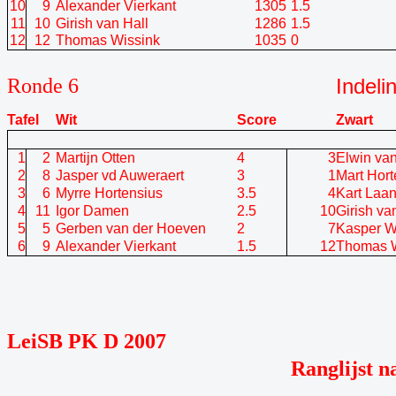
10
9
Alexander Vierkant
1305
1.5
11
10
Girish van Hall
1286
1.5
12
12
Thomas Wissink
1035
0
Ronde 6
Indeli
Tafel
Wit
Score
Zwart
1
2
Martijn Otten
4
3
Elwin va
2
8
Jasper vd Auweraert
3
1
Mart Hort
3
6
Myrre Hortensius
3.5
4
Kart Laa
4
11
Igor Damen
2.5
10
Girish va
5
5
Gerben van der Hoeven
2
7
Kasper Wi
6
9
Alexander Vierkant
1.5
12
Thomas W
LeiSB PK D 2007
Ranglijst n