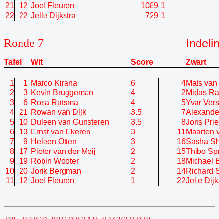
21
12
Joel Fleuren
1089
1
22
22
Jelle Dijkstra
729
1
Ronde 7
Indeli
Tafel
Wit
Score
Zwart
1
1
Marco Kirana
6
4
Mats van 
2
3
Kevin Bruggeman
4
2
Midas Ra
3
6
Rosa Ratsma
4
5
Yvar Vers
4
21
Rowan van Dijk
3.5
7
Alexande
5
10
Duleen van Gunsteren
3.5
8
Joris Pri
6
13
Ernst van Ekeren
3
11
Maarten 
7
9
Heleen Otten
3
16
Sasha S
8
17
Pieter van der Meij
2
15
Thibo Sp
9
19
Robin Wooter
2
18
Michael 
10
20
Jorik Bergman
2
14
Richard S
11
12
Joel Fleuren
1
22
Jelle Dijk