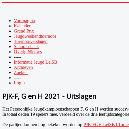
Voorpagina
Kalender
Grand Prix
Jeugdweekendtoernooi
Toernooiverslagen
Schoolschaak
Overig Nieuws
-----
Informatie Jeugd LeiSB
Archieven
Zoeken
-----
Login
PJK-F, G en H 2021 - Uitslagen
Het Persoonlijke Jeugdkampioenschappen F, G en H werden succesvol 
In totaal deden 19 spelers mee, verdeeld over de drie leeftijdscateg
De partijen kunnen nog bekeken worden op
PJK FGH LeiSB | Torne