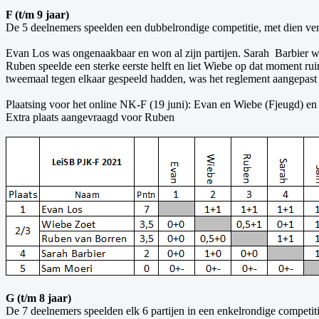
F (t/m 9 jaar)
De 5 deelnemers speelden een dubbelrondige competitie, met dien verst
Evan Los was ongenaakbaar en won al zijn partijen. Sarah Barbier w
Ruben speelde een sterke eerste helft en liet Wiebe op dat moment rui
tweemaal tegen elkaar gespeeld hadden, was het reglement aangepast e
Plaatsing voor het online NK-F (19 juni): Evan en Wiebe (Fjeugd) en 
Extra plaats aangevraagd voor Ruben
G (t/m 8 jaar)
De 7 deelnemers speelden elk 6 partijen in een enkelrondige competiti