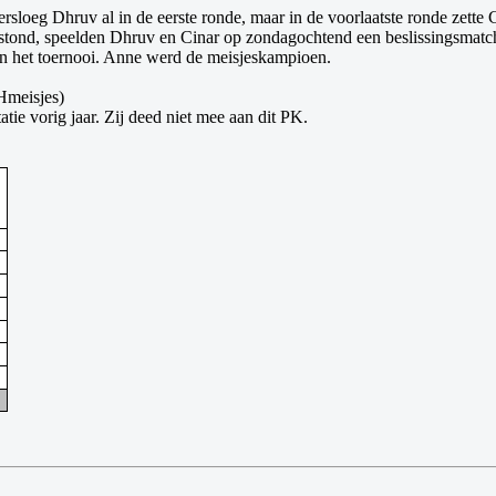
loeg Dhruv al in de eerste ronde, maar in de voorlaatste ronde zette
pel stond, speelden Dhruv en Cinar op zondagochtend een beslissingsm
an het toernooi. Anne werd de meisjeskampioen.
Hmeisjes)
tie vorig jaar. Zij deed niet mee aan dit PK.