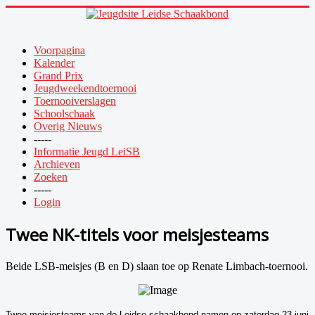
Voorpagina
Kalender
Grand Prix
Jeugdweekendtoernooi
Toernooiverslagen
Schoolschaak
Overig Nieuws
-----
Informatie Jeugd LeiSB
Archieven
Zoeken
-----
Login
Twee NK-titels voor meisjesteams
Beide LSB-meisjes (B en D) slaan toe op Renate Limbach-toernooi.
Twee meisjesteams van de Leidse schaakbond namen op zaterdag 23 juni