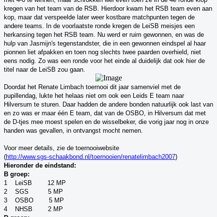
kregen van het team van de RSB. Hierdoor kwam het RSB team even aan
kop, maar dat verspeelde later weer kostbare matchpunten tegen de
andere teams. In de voorlaatste ronde kregen de LeiSB meisjes een
herkansing tegen het RSB team. Nu werd er ruim gewonnen, en was de
hulp van Jasmijn's tegenstandster, die in een gewonnen eindspel al haar
pionnen liet afpakken en toen nog slechts twee paarden overhield, niet
eens nodig. Zo was een ronde voor het einde al duidelijk dat ook hier de
titel naar de LeiSB zou gaan.
Doordat het Renate Limbach toernooi dit jaar samenviel met de
pupillendag, lukte het helaas niet om ook een Leids E team naar
Hilversum te sturen. Daar hadden de andere bonden natuurlijk ook last van
en zo was er maar één E team, dat van de OSBO, in Hilversum dat met
de D-tjes mee moest spelen en de wisselbeker, die vorig jaar nog in onze
handen was gevallen, in ontvangst mocht nemen.
Voor meer details, zie de toernooiwebsite
(
http://www.sgs-schaakbond.nl/toernooien/renatelimbach2007
)
Hieronder de eindstand:
B groep:
1 LeiSB 12 MP
2 SGS 5 MP
3 OSBO 5 MP
4 NHSB 2 MP