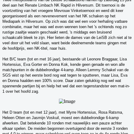
deel aan het Renate Limbach NK Rapid in Hilversum. Dit toernooi is de
voortzetting van het vroegere Mevrouw Vinketoernooi en werd dit keer
georganiseerd als een nevenevement van het NK schaken op het
Mediapark in Hilversum. Op zich was dat wel een voor herhaling vatbare
combinatie, maar het was wel even wennen toen het 's ochtends nog zo
rustige zaaltje waarin geschaakt werd, 's middags een bruisend
schaakcafé bleek te zijn.
Hier lieten de dames van de LeiSB zich niet al te
veel door uit het veld slaan, want beide deelnemende teams gingen met
de hoofdprijs, een NK-titel, naar huis
.
Het B/C team (tot en met 16 jaar), bestaande uit Leonore Braggaar, Lisa
Hortensius, Eva Gorter en Donna Kok, kende geen genade en won alle
matchpunten in de dubbelrondige 4-kamp. Alleen Lemmy Schakel van de
SGS wist op het eerste bord nog wat tegen te sputteren, maar Lisa, Eva
en Donna haalden een 100% score. Daar zaten gelukkig nog wel wat
spannende partijen bij en hielp het wel dat een tegenstandster een mat-in-
1 over het hoofd zag.
Het D team (tot en met 12 jaar), met Myrre Hortensius, Rosa Ratsma,
Heleen Otten en Jasmijn Voskuil, moest een dubbelrondige 6-kamp
afwerken. Dat betekende 10 ronden met nauwelijks een pauze achter
elkaar spelen. De meiden begonnen overtuigend door de eerste 3 ronden
met 4-0 te winnen, maar schrokken wel even toen ze in de 4e ronde klop