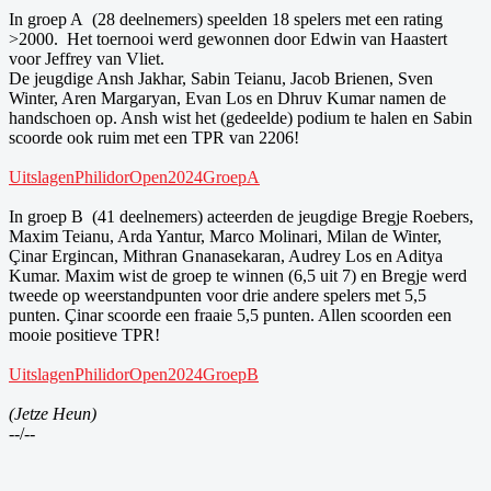
In groep A (28 deelnemers) speelden 18 spelers met een rating
>2000. Het toernooi werd gewonnen door Edwin van Haastert
voor Jeffrey van Vliet.
De jeugdige Ansh Jakhar, Sabin Teianu, Jacob Brienen, Sven
Winter, Aren Margaryan, Evan Los en Dhruv Kumar namen de
handschoen op. Ansh wist het (gedeelde) podium te halen en Sabin
scoorde ook ruim met een TPR van 2206!
UitslagenPhilidorOpen2024GroepA
In groep B (41 deelnemers) acteerden de jeugdige Bregje Roebers,
Maxim Teianu, Arda Yantur, Marco Molinari, Milan de Winter,
Çinar Ergincan, Mithran Gnanasekaran, Audrey Los en Aditya
Kumar. Maxim wist de groep te winnen (6,5 uit 7) en Bregje werd
tweede op weerstandpunten voor drie andere spelers met 5,5
punten. Çinar scoorde een fraaie 5,5 punten. Allen scoorden een
mooie positieve TPR!
UitslagenPhilidorOpen2024GroepB
(Jetze Heun)
--/--