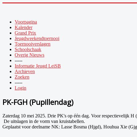
Voorpagina
Kalender
Grand Prix
Jeugdweekendtoernooi
Toernooiverslagen
Schoolschaak
Overig Nieuws
-----
Informatie Jeugd LeiSB
Archieven
Zoeken
-----
Login
PK-FGH (Pupillendag)
Zaterdag 10 mei 2025. Drie PK's op één dag. Voor respectievelijk H (t/m
De uitslagen in de vorm van kruistabellen.
Geplaatst voor deelname NK: Lasse Bosma (Hjgd), Houhua Xie (Gjgd