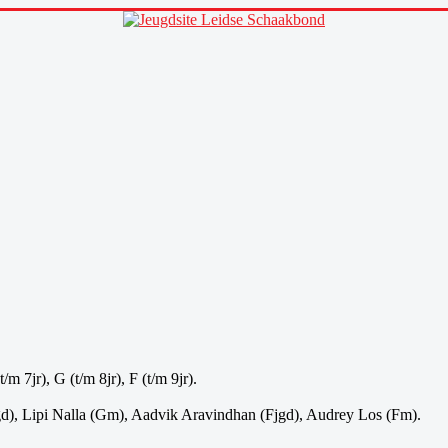
 7jr), G (t/m 8jr), F (t/m 9jr).
), Lipi Nalla (Gm), Aadvik Aravindhan (Fjgd), Audrey Los (Fm).