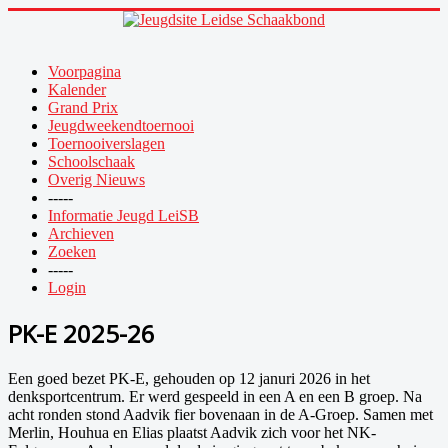
Voorpagina
Kalender
Grand Prix
Jeugdweekendtoernooi
Toernooiverslagen
Schoolschaak
Overig Nieuws
-----
Informatie Jeugd LeiSB
Archieven
Zoeken
-----
Login
PK-E 2025-26
Een goed bezet PK-E, gehouden op 12 januri 2026 in het
denksportcentrum. Er werd gespeeld in een A en een B groep. Na
acht ronden stond Aadvik fier bovenaan in de A-Groep. Samen met
Merlin, Houhua en Elias plaatst Aadvik zich voor het NK-