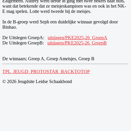
Ealgemeen. Audrey werd derde in ging met twee bekers naar huis,
want dat betekende dat ze meisjeskampioen was en ook in het NK-
E mag spelen. Lotte werd tweede bij de meisjes.
In de B-groep werd Seph een duidelijke winnaar gevolgd door
Binhao.
De Uitslegen GroepA:
uitslagen/PKE2025-26_GroepA
De Uitslegen GroepB:
uitslagen/PKE2025-26_GroepB
De winnaars; Groep A, Groep Ameisjes, Groep B
TPL_JEUGD_PROTOSTAR_BACKTOTOP
© 2026 Jeugdsite Leidse Schaakbond