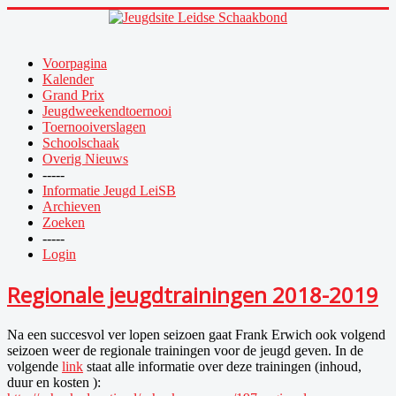
Voorpagina
Kalender
Grand Prix
Jeugdweekendtoernooi
Toernooiverslagen
Schoolschaak
Overig Nieuws
-----
Informatie Jeugd LeiSB
Archieven
Zoeken
-----
Login
Regionale jeugdtrainingen 2018-2019
Na een succesvol
ver
lopen seizoen gaat Frank Erwich ook volgend
seizoen weer de regionale trainingen voor de jeugd geven. In de
volgende
link
staat alle informatie over deze trainingen (inhoud,
duur en
kosten
):