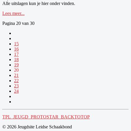
Alle uitslagen kun je hier onder vinden.
Lees meer...
Pagina 20 van 30
15
16
17
18
19
20
21
22
23
24
TPL_JEUGD_PROTOSTAR_BACKTOTOP
© 2026 Jeugdsite Leidse Schaakbond