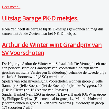
Lees meer...
Uitslag Barage PK-D meisjes.
Nora
Yeh heeft de barrage bij de D-meisjes gewonnen en mag dus
samen met Jet de Zoeten naar het NK D meisjes.
Arthur de Winter wint Grandprix van
SV Voorschoten
De 10-jarige Arthur de Winter van Schaakclub De Vennep heeft met
een perfecte score de Grandprix van Voorschoten op zijn naam
geschreven. Ischa Versteegen (Leiderdorp) behaalde de tweede prijs
en Jack Schoonenwolf (ASC) werd derde.
Spelers van schaakvereniging Voorschoten wonnen groep 2 (Jette
Sannen), 3 (Jelle Zoet), 4 (Jet de Zoeten), 5 (Ivanke Wiggers), 10
(Rik le Clercq) en 16 (Arlette van Paassen).
Sander Hankel (van LSG in groep 7), Lawa Hamdi (OEW in groep
9), Philippe Krylow (Bloemendaal in groep 14, Maurits Holwerda
(Stormpionnen in groep 15) en Suze Venema (Leiderdorp in groep
17) scoorden 7 uit 7.