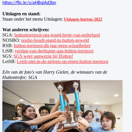
https://flic.kr/s/aHBqjAd3bn
Uitslagen en stand:
Staan onder het menu Uitslagen:
Uislagen-hutton-2022
Wat anderen schrijven:
SGA:
huttontoernooi-sga-jeugd-beste-van-nederland
NOSBO:
nosbo-houdt-stand-in-hutton-geweld
RSB:
hutton-toernooi-dit-jaar-geen-wisselbeker
LiSB:
verslag-van-deelname-aan-hutton-toernooi
SGS:
SGS weer aanwezig bij Hutton!
LeiSB:
Leisb-niet-in-de-prijzen-op-eigen-hutton-toernooi
Eén van de foto's van Harry Gielen, de winnaars van de
Huttontrofee: SGA