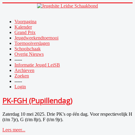
Voorpagina
Kalender
Grand Prix
Jeugdweekendtoernooi
Toernooiverslagen
Schoolschaak
Overig Nieuws
-----
Informatie Jeugd LeiSB
Archieven
Zoeken
-----
Login
PK-FGH (Pupillendag)
Zaterdag 10 mei 2025. Drie PK's op één dag. Voor respectievelijk H
(t/m 7jr), G (t/m 8jr), F (t/m 9jr).
Lees meer...